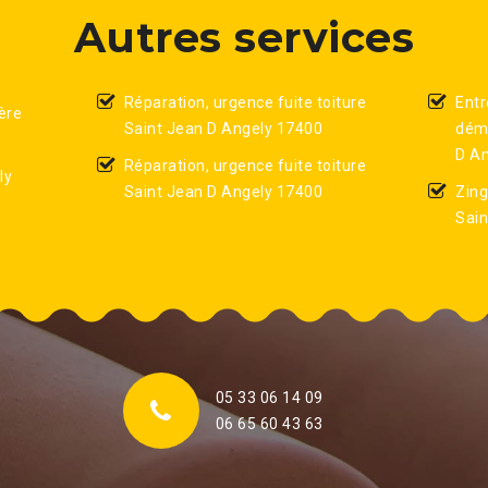
Autres services
Réparation, urgence fuite toiture
Entr
ère
Saint Jean D Angely 17400
démo
D A
Réparation, urgence fuite toiture
ly
Saint Jean D Angely 17400
Zing
Sain
05 33 06 14 09
06 65 60 43 63