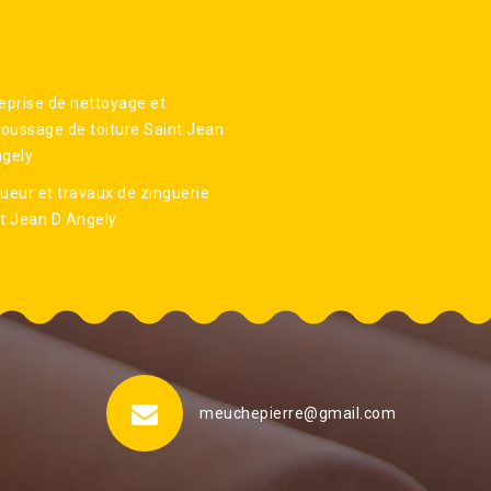
eprise de nettoyage et
ussage de toiture Saint Jean
ngely
ueur et travaux de zinguerie
t Jean D Angely
meuchepierre@gmail.com