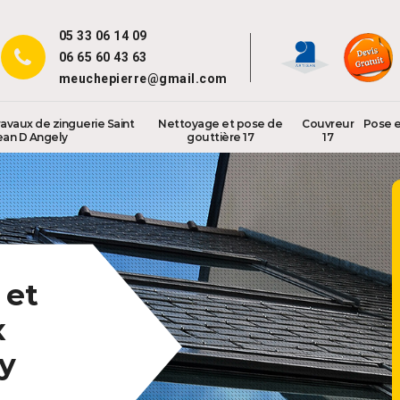
05 33 06 14 09
06 65 60 43 63
meuchepierre@gmail.com
ravaux de zinguerie Saint
Nettoyage et pose de
Couvreur
Pose e
ean D Angely
gouttière 17
17
 et
x
y
.