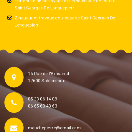
Entreprise de nettoyage et démoussage de toiture
Saint Georges De Longuepierr
Zingueur et travaux de zinguerie Saint Georges De
Longuepierr
15 Rue de l'Artisanat
17600 Sablonsaux
05 33 06 14 09
06 65 60 43 63
meuchepierre@gmail.com