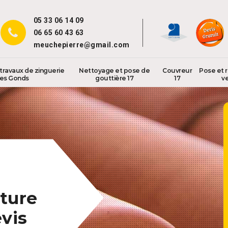
05 33 06 14 09
06 65 60 43 63
meuchepierre@gmail.com
travaux de zinguerie
Nettoyage et pose de
Couvreur
Pose et 
es Gonds
gouttière 17
17
ve
ture
vis