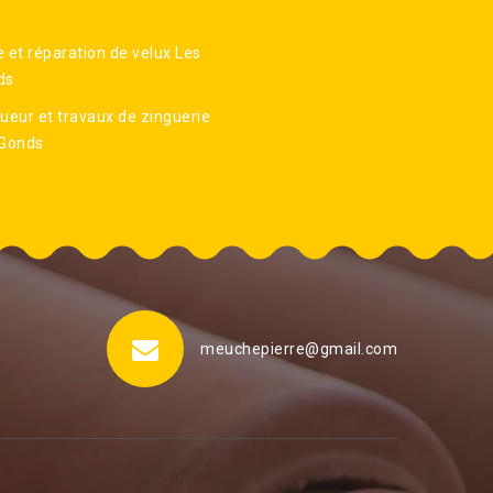
 et réparation de velux Les
ds
ueur et travaux de zinguerie
 Gonds
meuchepierre@gmail.com