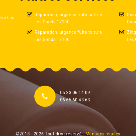
Réparation, urgence fuite toiture
Pose
ère Les
Les Gonds 17100
Gon
Réparation, urgence fuite toiture
Zing
Les Gonds 17100
Les
05 33 06 14 09
06 65 60 43 63
©2018 - 2026 Tout droit réservé -
Mentions légales