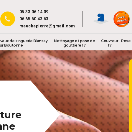
05 33 06 14 09
06 65 60 43 63
meuchepierre@gmail.com
avaux de zinguerie Blanzay
Nettoyage et pose de
Couvreur
Pose 
ur Boutonne
gouttière 17
17
ture
nne