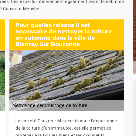
mbées. Ces experts interviennent également avant le début de
été Couvreur Meuche.
Pour quelles raisons il est
nécessaire de nettoyer la toiture
en automne dans la ville de
Blanzay Sur Boutonne
La société Couvreur Meuche évoque l'importance
de la toiture d'un immeuble, car elle permet de
protéger à la fois les biens et les occupants.