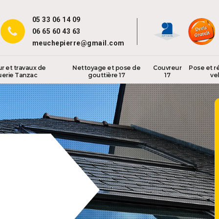
05 33 06 14 09
06 65 60 43 63
meuchepierre@gmail.com
r et travaux de
Nettoyage et pose de
Couvreur
Pose et r
uerie Tanzac
gouttière 17
17
vel