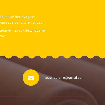
eprise de nettoyage et
oussage de toiture Tanzac
ueur et travaux de zinguerie
zac
meuchepierre@gmail.com