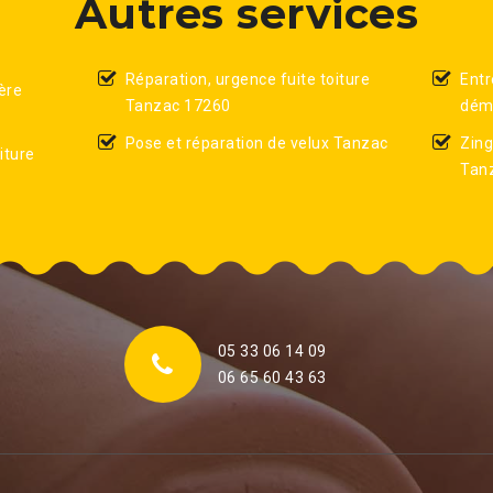
Autres services
Réparation, urgence fuite toiture
Entr
ère
Tanzac 17260
dém
Pose et réparation de velux Tanzac
Zing
iture
Tan
05 33 06 14 09
06 65 60 43 63