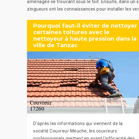
aménagée se trouvant sous le toit. Ensuite, dans un 
zingueurs ont les connaissances pour installer les ver
Pourquoi faut-il éviter de nettoyer
certaines toitures avec le
nettoyeur à haute pression dans la
ville de Tanzac
D'après les informations qui viennent de la
société Couvreur Meuche, les couvreurs
professionnels mettent en avant l'efficacité des