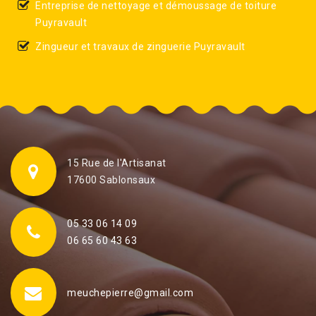
Entreprise de nettoyage et démoussage de toiture
Puyravault
Zingueur et travaux de zinguerie Puyravault
15 Rue de l'Artisanat
17600 Sablonsaux
05 33 06 14 09
06 65 60 43 63
meuchepierre@gmail.com