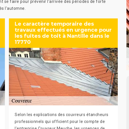
 se faire pour prévenir l'arrivée des périodes de forte
rès l'automne.
Le caractère temporaire des
travaux effectués en urgence pour
les fuites de toit à Nantille dans le
17770
Selon les explications des couvreurs étancheurs
professionnels qui officient pour le compte de
l'entreprise Couvreur Meuche, les urgences de