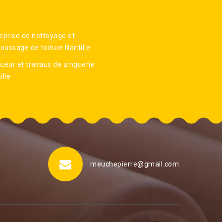
eprise de nettoyage et
ussage de toiture Nantille
ueur et travaux de zinguerie
ille
meuchepierre@gmail.com