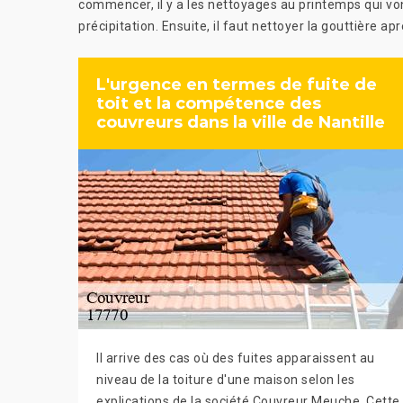
commencer, il y a les nettoyages au printemps qui vont
précipitation. Ensuite, il faut nettoyer la gouttière ap
L'urgence en termes de fuite de
toit et la compétence des
couvreurs dans la ville de Nantille
Il arrive des cas où des fuites apparaissent au
niveau de la toiture d'une maison selon les
explications de la société Couvreur Meuche. Cette