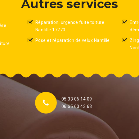
Autres services
Réparation, urgence fuite toiture
Entr
ère
Nantille 17770
démo
Pose et réparation de velux Nantille
Zing
iture
Nant
05 33 06 14 09
06 65 60 43 63