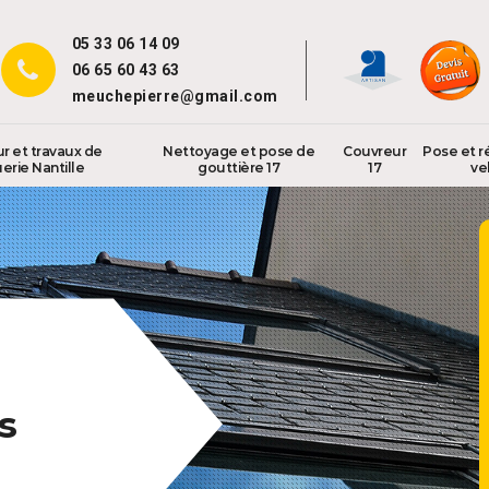
05 33 06 14 09
06 65 60 43 63
meuchepierre@gmail.com
r et travaux de
Nettoyage et pose de
Couvreur
Pose et r
erie Nantille
gouttière 17
17
ve
s