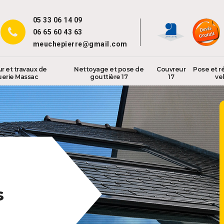
05 33 06 14 09
06 65 60 43 63
meuchepierre@gmail.com
r et travaux de
Nettoyage et pose de
Couvreur
Pose et r
uerie Massac
gouttière 17
17
vel
s