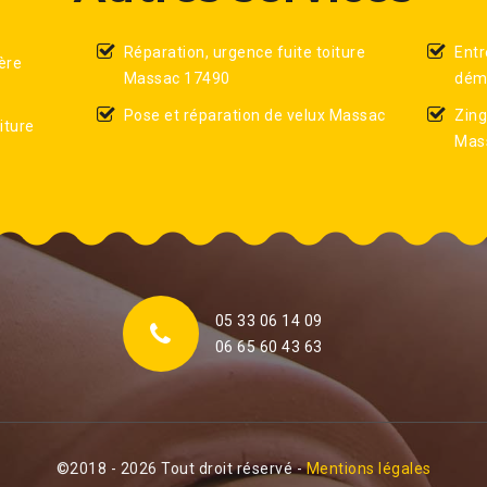
Réparation, urgence fuite toiture
Entr
ère
Massac 17490
dém
Pose et réparation de velux Massac
Zing
iture
Mas
05 33 06 14 09
06 65 60 43 63
©2018 - 2026 Tout droit réservé -
Mentions légales