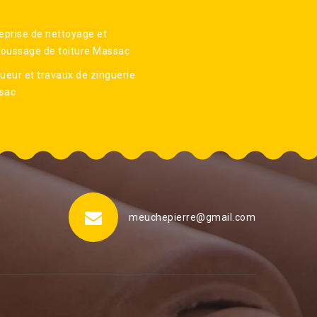
eprise de nettoyage et
oussage de toiture Massac
ueur et travaux de zinguerie
sac
meuchepierre@gmail.com