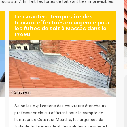
urs sur 7. En fait, les fuites de toit sont très imprévisibles.
Le caractère temporaire des
travaux effectués en urgence pour
les fuites de toit à Massac dans le
17490
Selon les explications des couvreurs étancheurs
professionnels qui officient pour le compte de
l'entreprise Couvreur Meuche, les urgences de
fuite de toit nécessitent des solutions rapides et