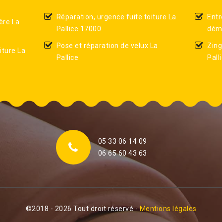
Réparation, urgence fuite toiture La
Entr
ère La
Pallice 17000
démo
Pose et réparation de velux La
Zing
iture La
Pallice
Pall
05 33 06 14 09
06 65 60 43 63
©2018 - 2026 Tout droit réservé -
Mentions légales