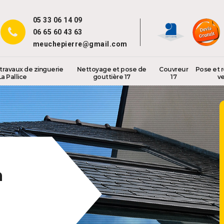
05 33 06 14 09
06 65 60 43 63
meuchepierre@gmail.com
travaux de zinguerie
Nettoyage et pose de
Couvreur
Pose et 
La Pallice
gouttière 17
17
ve
a