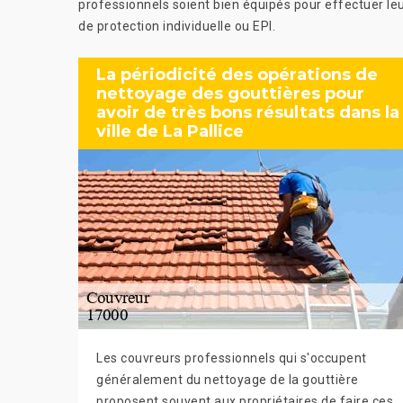
professionnels soient bien équipés pour effectuer leur
de protection individuelle ou EPI.
La périodicité des opérations de
nettoyage des gouttières pour
avoir de très bons résultats dans la
ville de La Pallice
Les couvreurs professionnels qui s'occupent
généralement du nettoyage de la gouttière
proposent souvent aux propriétaires de faire ces