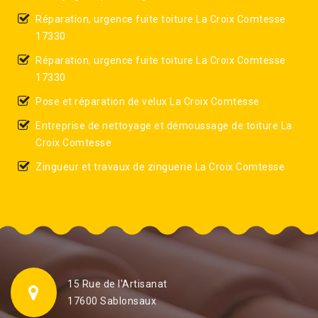
Réparation, urgence fuite toiture La Croix Comtesse
17330
Réparation, urgence fuite toiture La Croix Comtesse
17330
Pose et réparation de velux La Croix Comtesse
Entreprise de nettoyage et démoussage de toiture La
Croix Comtesse
Zingueur et travaux de zinguerie La Croix Comtesse
15 Rue de l'Artisanat
17600 Sablonsaux