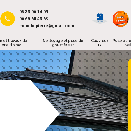
05 33 06 14 09
06 65 60 43 63
meuchepierre@gmail.com
r et travaux de
Nettoyage et pose de
Couvreur
Pose et r
uerie Floirac
gouttière 17
17
vel