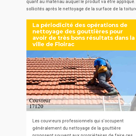
quant au matériau auquel le produit va être appliqué. 
sollicités après le nettoyage de la surface de la toit
La périodicité des opérations de
nettoyage des gouttières pour
avoir de très bons résultats dans la
ville de Floirac
Les couvreurs professionnels qui s'occupent
généralement du nettoyage de la gouttière
proposent souvent aux propriétaires de faire ces