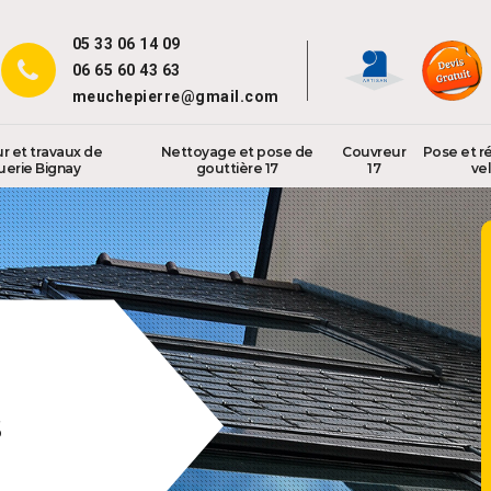
05 33 06 14 09
06 65 60 43 63
meuchepierre@gmail.com
r et travaux de
Nettoyage et pose de
Couvreur
Pose et r
uerie Bignay
gouttière 17
17
vel
s