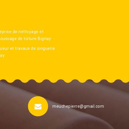
eprise de nettoyage et
ussage de toiture Bignay
ueur et travaux de zinguerie
nay
meuchepierre@gmail.com