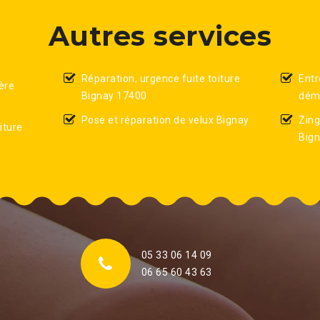
Autres services
Réparation, urgence fuite toiture
Entr
ère
Bignay 17400
démo
Pose et réparation de velux Bignay
Zing
iture
Big
05 33 06 14 09
06 65 60 43 63