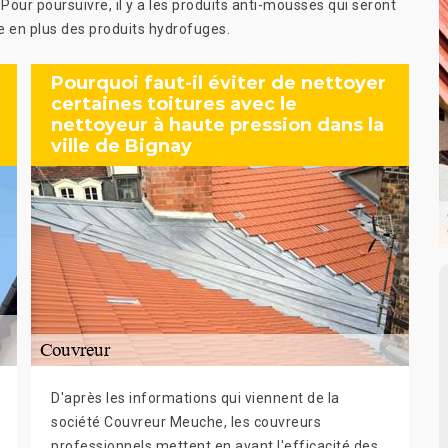
Pour poursuivre, il y a les produits anti-mousses qui seront
ure en plus des produits hydrofuges.
Pourquoi faut-il éviter de nettoyer
certaines toitures avec le
nettoyeur à haute pression dans la
ville de Bignay
D'après les informations qui viennent de la
société Couvreur Meuche, les couvreurs
professionnels mettent en avant l'efficacité des