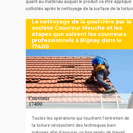
quant au matériau auquel le produit va être appliqué. 
sollicités après le nettoyage de la surface de la toit
Le nettoyage de la gouttière par la
société Couvreur Meuche et les
étapes que suivent les couvreurs
professionnels à Bignay dans le
17400
Toutes les opérations qui touchent l'entretien de
la toiture nécessitent des techniques bien
précises afin d'assurer un bon rendu de travail.